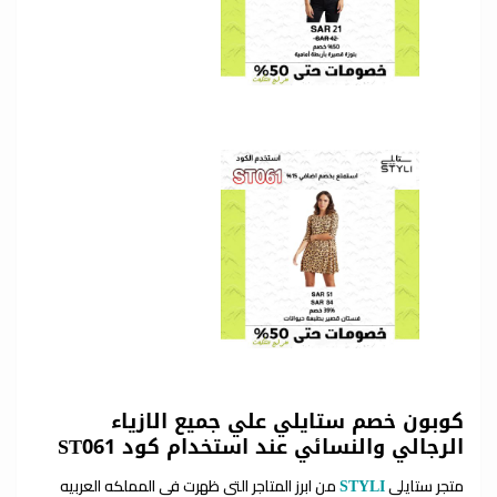
كوبون خصم ستايلي علي جميع الازياء
الرجالي والنسائي عند استخدام كود ST061
متجر ستايلي
من ابرز المتاجر التي ظهرت في المملكه العربيه
STYLI