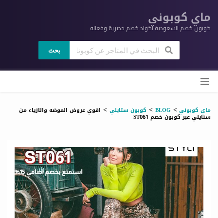
ماي كوبوني
كوبون خصم السعودية اكواد خصم حصرية وفعاله
بحث
ي
لى
وى
>
>
>
ماي كوبوني
BLOG
كوبون ستايلي
اقوي عروض الموضه والازياء من
ستايلي عبر كوبون خصم ST061