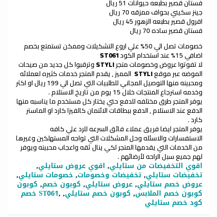
فستان قصير بطبعه حيوانات 51 ريال
جينز سكيني بحواف ممزقه 70 ريال
افرول قصير بطبعه الزهور 45 ريال
فستان قصير ساده 70 ريال
خصومات تصل الي 50% علي اروع التشكيلات وممكن تستمتع بخصم
اضافي 15% عند استخدام الكود
ST061
لا تفوتوا عروض وخصومات متجر
STYLI
وترقبوا كل جديد من صيحات
الموضه عبر موقع
STYLI
المميز , يقدم المتجر خدمات كثيره لعملائه
ومحبينه منها التوصيل المجاني للطلبيات التي تصل الي 199 ريال او اكثر
وخدمه استرجاع المنتجات خلال 15 يوم من تاريخ الاستلام .
يوفر المتجر طرق مختلفه للدفع حتي يختار كل مستخدم ما يناسبه منها
الدفع عند الاستلام , الدفع ببطاقات الائتمان كالفيزا كارد او الماستر
كارد .
يوفر المتجر ايضا فريق عملاء فائق السرعه للرد علي كافه
الاستفسارات والاسئله وحل المشكلات التي تواجه المستهلكين وغيرها
من الخدمات التي يقدمها المتجر لكي ينال ثقه واعجاب محبينه ويوفر
لهم جميع سبل الراحه لأرضائهم .
اقوي التخفيضات من ستايلي
,
اقوي عروض ستايلي
,
تخفيضات ستايلي
,
تخفيضات وخصومات
,
خصومات ستايلي
,
عروض خصم ستايلي
,
عروض ستايلي
,
كوبون خصم
,
كوبون
كوبون خصم الملابس
,
كوبون خصم ستايلي
,
,
خصم ST061
كود خصم ستايلي