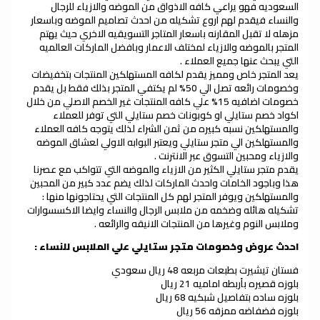
السعوديه فهو يراعي كافه الاذواق من الموضه والازياء للرجال
والنساء فيقدم لهم اروع تشكيله من احدث تصاميم الموضه وباسعار
مزهله لا تقبل المقارنه باسعار المتاجر التسويقيه الاخري حيث يهتم
المتجر بالموضه والازياء لمختلف الاعمار وبافضل الماركات العالميه
التي يبحث عنها جميع العملاء .
يعد المتجر خاص ومميز يقدم لكافه المستهلكين المنتجات بتخفيضات
وخصومات رائعه تصل الي 50% لم يكتفي المتجر بذلك فقط بل يقدم
خصومات اضافيه 15% علي كافه المنتجات غير الخصم الاصلي من خلال
اكواد خصم ستايلي او كوبونات خصم ستايلي التي توفر للعملاء
والمستهلكين نسبه كبيره من ثمن الشراء لذلك يتوجه كافه العملاء
والمستهلكين الي متجر ستايلي ويعتبر البوابه الاولي لعشاق الموضه
والازياء ومحبين التسوق عبر الانترنت .
يقدم متجر ستايلي الكثير من الازياء والموضه التي تتواكب مع عصرنا
هذا وباجود الخامات واحدث الماركات لذلك يضم عدد كبير من المحبين
والمستهلكين ويوفر المتجر لهم كل المنتجات التي يحتاجونها منها :
تشكيله هائله وضخمه من ملابس الرجال والنساء وايضا الاكسسوارات
وملابس النوم وغيرها من المنتجات الانيقه والرائعه .
احدث عروض وخصومات متجر ستايلي علي الملابس للنساء :
فستان تيشيرت بطبعات مربعه 48 ريال سعودي
بلوزه قصيره بأربطه اماميه 21 ريال
بلوزه ساده بتفاصيل شبكيه 68 ريال
بلوزه فضفاضه ممزقه 56 ريال