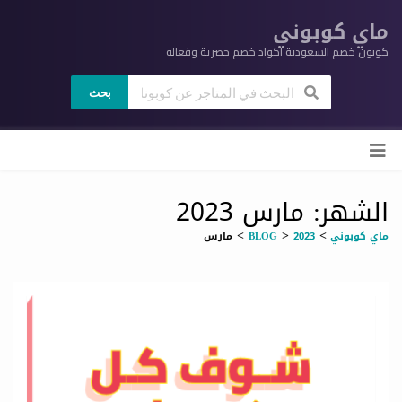
ماي كوبوني
كوبون خصم السعودية اكواد خصم حصرية وفعاله
بحث
ي
لى
وى
الشهر: مارس 2023
>
>
>
ماي كوبوني
2023
BLOG
مارس