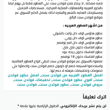
فتره ممكنه , لا يرتكز متجر قولدن سنت علي العطور فقط بل يهتم ايضا
بالبخور العربيه والمعطرات المنزليه المركزه , مستحضرات التجميل
ومستلزمات العنايه بالشعر والبشره لذلك يفضل الكثير التسوق عبر
موقع قولدن سنت الرائع .
من اشهر العطور العربيه :
عطور هاوس اوف دان وايت باتشولي
عطور هاوس اوف دان روبي
عطور هاوس اوف دان امبر نوفمبر
عطور انفاسك دخون شي شي
عطور انفاسك دخون ريحه عود
عطور انفاسك دخون 18 نوفمبر
تمتعوا بالتسوق عبر موقع قولدن سنت لارقي انواع العطور العالميه
واستخدموا قسيمه خصم او كوبون خصم قولدن سنت واحصلوا علي
خصومات وتخفيضات مزهله لا حصر لها .
افضل العطور العربيه من قولدن سنت
,
افضل عطور قولدن
سنت
,
اقوي عطور قولدن سنت
,
تخفيضات قولدن سنت
,
عروض قولدن سنت
,
عطور قولدن سنت
,
قولدن سنت
اترك تعليقاً
الحقول الإلزامية عليها علامة
لن يتم نشر بريدك الإلكتروني.
*