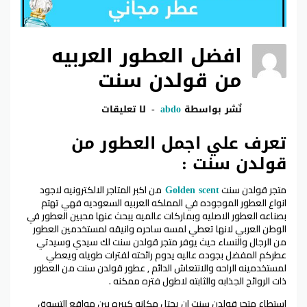
افضل العطور العربيه
من قولدن سنت
نٌشر بواسطة
abdo
لا تعليقات
تعرف علي اجمل العطور من
قولدن سنت :
متجر قولدن سنت
من اكبر المتاجر الالكترونيه لاجود
Golden scent
انواع العطور الموجوده في المملكه العربيه السعوديه فهي تهتم
بصناعه العطور الاصليه وبماركات عالميه يبحث عنها محبين العطور في
الوطن العربي لانها تعطي لمسه ساحره وانيقه لمستخدمين العطور
من الرجال والنساء حيث يوفر متجر قولدن سنت لك سيدي وسيدتي
عطركم المفضل بجوده عاليه يدوم رائحته لفترات طويله ويعطي
لمستخدمينه الراحه والانتعاش الدائم , عطور قولدن سنت من العطور
ذات الروائح الجذابه والثابته لاطول فتره ممكنه .
استطاع متجر قولدن سنت ان يحتل مكانه كبيره بين مواقع التسوق