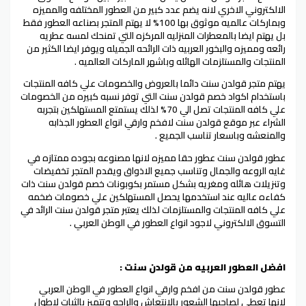
الالكتروني الاخري لانه يضم عدد كبير من العطور المختلفه والمميزه
وبماركات عالميه موثوق بها 100% لا يهتم المتجر بصناعه العطور فقط
بل يهتم ايضا بالمعطرات المنزليه المركزه التي تمنحك لمسه عطريه
رائعه ومميزه والبخور العربيه ذات الرائحه الجميله ويوفر ايضا الكثير من
المنتجات والمستلزمات الهائله وباشهر الماركات العالميه .
يهتم متجر قولدن سنت دائما بالعروض والخصومات علي كافه المنتجات
باستخدام اكواد خصم قولدن سنت التي توفر نسبه كبيره من الخصومات
علي كافه المنتجات تصل الي 70% لذلك يستمتع المستهلكين بتجربه
الشراء عبر موقع قولدن سنت لافخم وارقي انواع العطور الجذابه
والمنعشه وباسعار تناسب الجميع .
عطور قولدن سنت عطور حقا مميزه لانها مصنوعه بجوده ممتازه في
غايه الروعه والجمال وتناسب جميع الاذواق ويقدم المتجر تخفيضات
وتنزيلات هائله ومغريه بشكل مستمر بكوبونات خصم قولدن سنت ذات
كفاءه عاليه عند استخدمها يحصل المستهلكين علي خصومات ضخمه
علي كافه المنتجات والمستلزمات لذلك يعتبر متجر قولدن سنت الرائد في
التسوق الالكتروني لاجود انواع العطور في الوطن العربي .
افضل العطور العربيه من قولدن سنت :
عطور قولدن سنت من افخم وارقي انواع العطور في الوطن العربي
لانها تعطي لصاحبها الشعور بالانتعاش والراحه وتتميز بالثبات لاطول