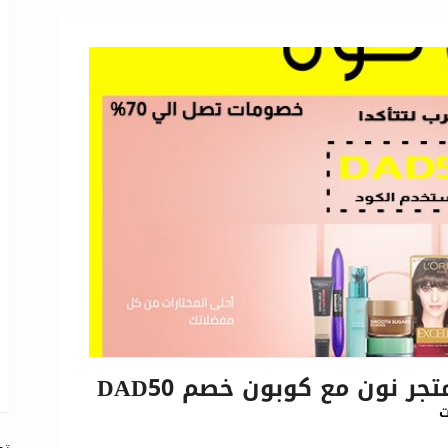
 نون مع كوبون خصم DAD50
ت