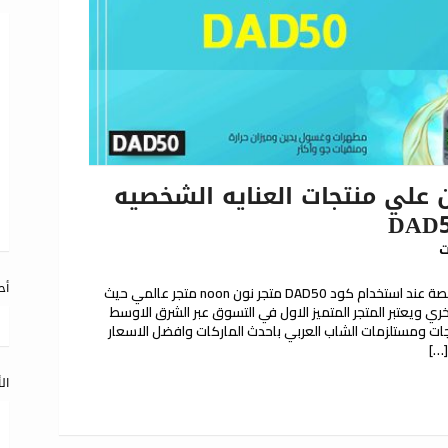
علي منتجات العنايه الشخصيه
ت
أح
كوبون خصم نون علي جميع منجات العناية الشخصة عند استخدام كود DAD50 متجر نون noon متجر عالمي حيث
ي ويعتبر المتجر المتميز الاول في التسوق عبر الشرق الاوسط
تجات ومستلزمات الشاب العربي باحدث الماركات وافضل الاسعار
[…]
ال