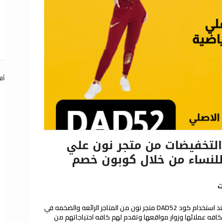
أق
لتخفيضات من متجر نون علي
للنساء من خلال كوبون خصم
ت
كوبون خصم نون علي جميع الملابس الرياضية عند استخدام كود DAD52 متجر نون من المتاجر الرائعه والضخمه في
 بكافه عملائها وزوار مواقعها وتقدم لهم كافه احتياجاتهم من