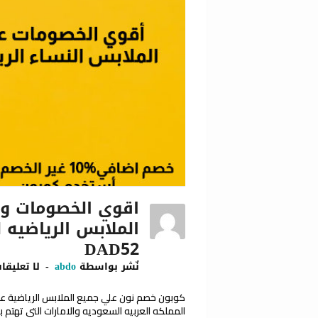
اقوي الخصومات وا
الملابس الرياضيه 
DAD52
نٌشر بواسطة
abdo
لا تعليقا
المملكه العربيه السعوديه والامارات التي تهتم