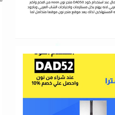
تص
كوبون خصم نون علي جميع منتجات الصحه والجمال عند استخدام كود DAD50 متجر نون noon من افخم واكبر
ربي لانه يهتم بكل مستلزمات واحتياجات الشاب العربي وباجود
افه المستهلكين لذلك يعد موقع متجر نون موقعا متكامل لما