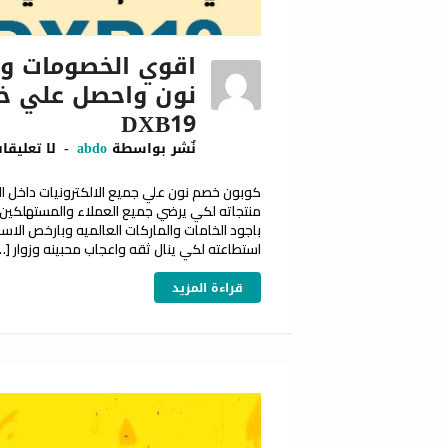
اقوي الخصومات وا
نون واحصل علي خ
DXB19
نٌشر بواسطة
abdo
لا تعليقا
منتجاته لكي يرضي جميع العملاء والمستهلكين 
باجود الخامات والماركات العالميه وبارخص الا
استطاعته لكي ينال ثقه واعجاب محبينه وزوار […
قراءة المزيد