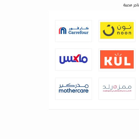
اجر محببة