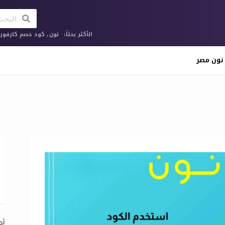
الأكثر بحثاً:
نون
,
كود خصم كارفور ا
نون مصر
البح
عن:
أح