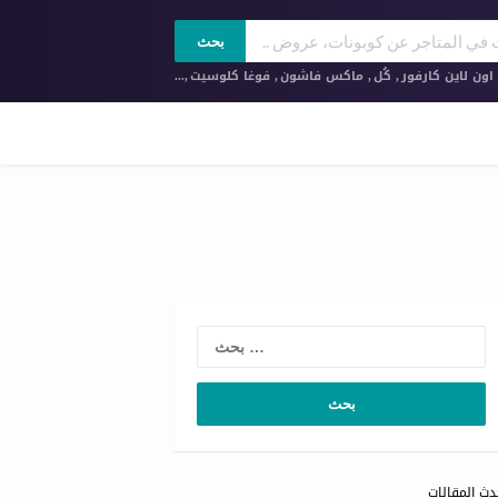
بحث
ون لاين كارفور
,
كُل
,
ماكس فاشون
,
فوغا كلوسيت
,...
ث
دث المقالات