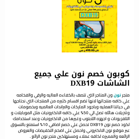
كوبون خصم نون علي جميع
الشاشات DXB19
متجر
ون المتاجر التي تتصف بالكفاءه العاليه والرقي والفخامه
نون
علي كافه منتجاتها لانها تضم اقسام كثيره من المنتجات التي نحتاجها
في حياتنا العمليه وباجود الماركات والبراندات العالميه وبخصومات
وتنزيلات هائله تصل الي 50% علي كافه الالكترونيات مثل الموبايلات و
التلفزيونات و اجهزه اللابتوب وغيرها من الالكترونيات وعند استخدامك
لكود خصم نون DXB19 تحصل علي خصم اضافي 10% استمتع بالتسوق
عبر موقع نون الالكتروني واحصل علي اضخم التخفيضات والعروض
الرائعه والمميزه لكافه عملاء ومستهلكين متجر نون الرائع .