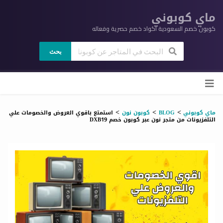
ماي كوبوني
كوبون خصم السعودية اكواد خصم حصرية وفعاله
بحث
ي
لى
وى
>
>
>
ماي كوبوني
BLOG
كوبون نون
استمتع باقوي العروض والخصومات علي
التلفزيونات من متجر نون عبر كوبون خصم DXB19