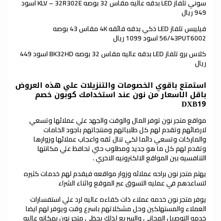
سوني تلفاز LED بدقه عاليه مقاس 32 بوصه KLV – 32R302E اسود
949 ريال
فيليبس تلفاز LED ذكي بدقه فائقه 4K مقاس 43 بوصه
56/43PUT6002 اسود 1099 ريال
كلاس برو تلفاز LED بدقه عاليه مقاس 32 بوصه BK32HD اسود 449
ريال
استمتع باقوي الخصومات والتنزيلات علي هذه العروض
باقل الاسعار من نون عند استخدامك كوبون خصم
DXB19
مواقع متجر نون توفر المال والوقت والجهد علي عملائها وتسعي
لارضائهم وتقدم لهم كل طلبياتهم ومنتجاتهم باجود الخامات
والماركات وتسعي دائما لكي تنال ثقه واعجاب عملائها وزوارها
وتقدم لهم كل ما هو جديد ومطلوب حتي تحافظ علي مكانتها
التنافسيه بين المواقع الالكترونيه الاخري .
يهتم متجر نون براحه عملائه وزوار مواقعه فيقدم لهم خدمات كثيره
لتساعدهم في عمليه التسوق عبر الموقع واثناء الشراء
يوفر متجر نون خدمه عملاء ذات كفاءه عاليه لرد علي استفسارات
العملاء والمستهلكين وحل مشكلاتهم باسرع وقت ويوفر لهم ايضا
خدمه التوصيل المجاني والسريع لذلك يحظي متجر نون بمكانه عاليه