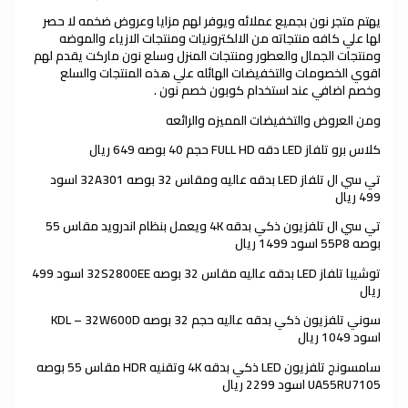
يهتم متجر نون بجميع عملائه ويوفر لهم مزايا وعروض ضخمه لا حصر
لها علي كافه منتجاته من الالكترونيات ومنتجات الازياء والموضه
ومنتجات الجمال والعطور ومنتجات المنزل وسلع نون ماركت يقدم لهم
اقوي الخصومات والتخفيضات الهائله علي هذه المنتجات والسلع
وخصم اضافي عند استخدام كوبون خصم نون .
ومن العروض والتخفيضات المميزه والرائعه
كلاس برو تلفاز LED دقه FULL HD حجم 40 بوصه 649 ريال
تي سي ال تلفاز LED بدقه عاليه ومقاس 32 بوصه 32A301 اسود
499 ريال
تي سي ال تلفزيون ذكي بدقه 4K ويعمل بنظام اندرويد مقاس 55
بوصه 55P8 اسود 1499 ريال
توشيبا تلفاز LED بدقه عاليه مقاس 32 بوصه 32S2800EE اسود 499
ريال
سوني تلفزيون ذكي بدقه عاليه حجم 32 بوصه KDL – 32W600D
اسود 1049 ريال
سامسونج تلفزيون LED ذكي بدقه 4K وتقنيه HDR مقاس 55 بوصه
UA55RU7105 اسود 2299 ريال