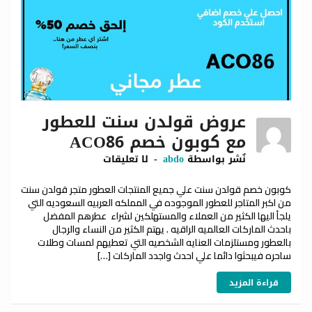
عروض قولدن سنت للعطور
مع كوبون خصم ACO86
نٌشر بواسطة
abdo
لا تعليقات
كوبون خصم قولدن سنت علي جميع المنتجات العطور متجر قولدن سنت
من اكبر المتاجر للعطور الموجوده في المملكه العربيه السعوديه التي
يلجأ اليها الكثير من العملاء والمستهلكين لشراء عطرهم المفضل
باحدث الماركات العالميه الراقيه . يهتم الكثير من النساء والرجال
بالعطور ومستلزمات العنايه الشخصيه التي تعطيهم لمسات وطلات
ساحره فيبحثوا دائما علي احدث واجدد الماركات […]
قراءة المزيد