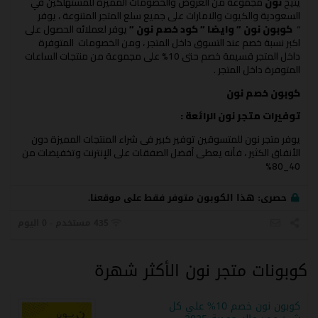
يتيح
نون
مجموعة من العروض والخصومات المميزة للمستهلكين في
السعودية والكيوت والامارات على جميع سلع المتجر المتنوعة ، يوفر
“
كوبون نون
” وايضا ” كود خصم نون ”
يوفر لعملائه الحصول على
اكبر نسبة خصم عند التسوق داخل المتجر ، ومن الخصومات المتوفرة
داخل المتجر قسيمة خصم حتى 10% على مجموعة من منتجات الساعات
المتوفرة داخل المتجر .
كوبون خصم نون
توفيرات متجر نون الرائعة :
يوفر متجر نون للمتسوقين توفير كبير فى شراء المنتجات المميزة دون
الأنفاق الكثير ، فأنه يعطى أفضل الصفقات على الإنترنت وتخفيضات من
40_80%
حصرى:
هذا الكوبون متوفر فقط على موقعنا.
435 مستخدم - 0 اليوم
كوبونات متجر نون الأكثر شهرة
كوبون نون خصم 10% علي كل