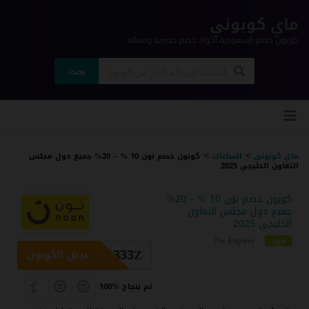
ماي كوبوني
كوبون خصم السعودية اكواد خصم حصرية وفعاله
بحث
ي
لى
وى
>
>
ماي كوبوني
الساعات
كوبون خصم نون 10 % – 20% جميع دول مجلس
التعاون الخليجي 2025
كوبون خصم نون 10 % – 20%
جميع دول مجلس التعاون
الخليجي 2025
No Expires
كود
333Z
عرض الكوبون
100% تم بنجاح