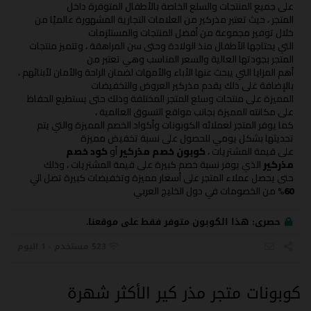
على جميع المنتجات والسلع الخاصة بالأطفال المتوفرة داخل
المتجر ، حيث تعتبر مذركير من العلامات التجارية المشهورة عالميًا من
خلال توفير مجموعة من أفضل المنتجات والمستلزمات
التي يحتاجها الأطفال منذ الولادة وحتى سن المراهقة ، وتتميز منتجات
المتجر بجودتها العالية والسعر المناسب وهي تعتبر من
أهم المزايا التي يبحث عنها الأباء والأمهات لضمان الراحة والأمان لأبنائهم ،
بالإضافة غلى ذلك يقدم مذركير العروض والتخفيضات
المميزة على منتحات وسلع المتجر المختلفة وذلك حتى يستطيع الحفاظ
على مكانته المميزة بجانب مواقع التسوق العالمية ،
كما يوفر المتجر لعملائه الكوبونات وأكواد الخصم المميزة والتي يتم
تحديثها بشكل يومي للحصول على نسبة تخفيض مميزة
على قيمة المشتريات ،
كوبون خصم مذركير
أو
كود خصم
مذركير
الذي يوفر نسبة خصم كبيرة على قيمة المشتريات ، وذلك
حتى يحصل عملاء المتجر على أسعار مميزة وتخفيضات كبيرة تصل الي
60%
من الخصومات في دول الخليج العربي
حصرى:
هذا الكوبون متوفر فقط على موقعنا.
523 مستخدم - 1 اليوم
كوبونات متجر مذر كير الأكثر شهرة