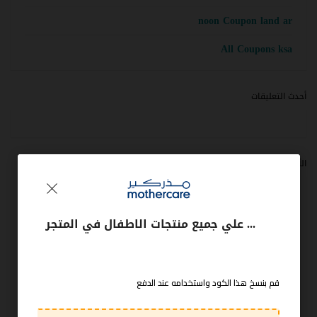
noon Coupon land ar
All Coupons ksa
أحدث التعليقات
الأرشيف
مارس 2023
كوبون خصم مذركير 15% علي جميع منتجات الاطفال في المتجر
ديسمبر 2021
نوفمبر 2021
أكتوبر 2021
قم بنسخ هذا الكود واستخدامه عند الدفع
سبتمبر 2021