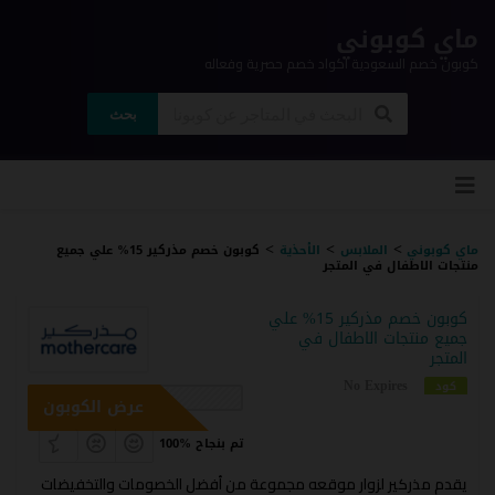
ماي كوبوني
كوبون خصم السعودية اكواد خصم حصرية وفعاله
بحث
ي
لى
وى
>
>
>
ماي كوبوني
الملابس
الأحذية
كوبون خصم مذركير 15% علي جميع
منتجات الاطفال في المتجر
كوبون خصم مذركير 15% علي
جميع منتجات الاطفال في
المتجر
No Expires
كود
عرض الكوبون
100% تم بنجاح
يقدم مذركير لزوار موقعه مجموعة من أفضل الخصومات والتخفيضات