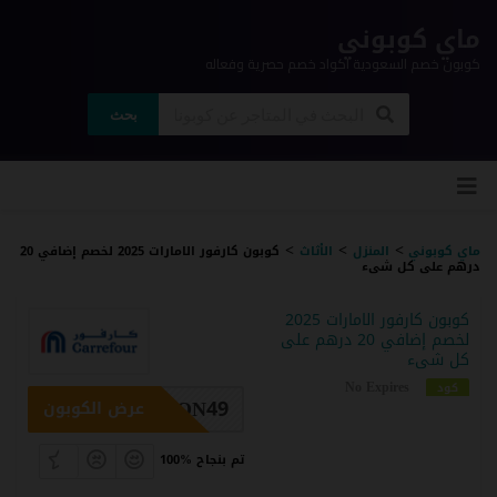
ماي كوبوني
كوبون خصم السعودية اكواد خصم حصرية وفعاله
بحث
ي
لى
وى
>
>
>
ماي كوبوني
المنزل
الأثاث
كوبون كارفور الامارات 2025 لخصم إضافي 20
درهم على كل شىء
كوبون كارفور الامارات 2025
لخصم إضافي 20 درهم على
كل شىء
No Expires
كود
ON49
عرض الكوبون
100% تم بنجاح