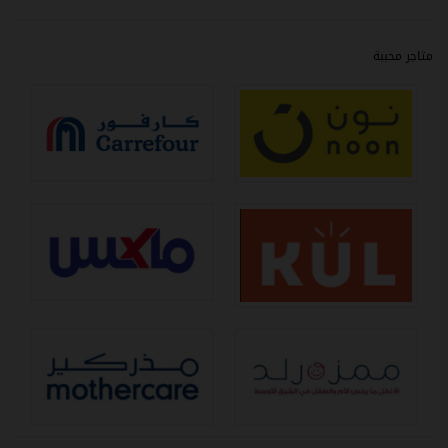
متاجر محببة