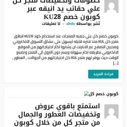
خصومات وتخفيضات متجر كل
علي حقائب يد انيقه عبر
كوبون خصم KU28
نٌشر بواسطة
abdo
لا تعليقات
كوبون خصم كل علي جميه المنتجات عند استخدام كود KU28 انطلق
متجر كل KUL منذ فتره قليله ليسهل علي عشاق التسوق الالكتروني
ومحبين التصفح عبر الانترنت ان يشتروا اكثر احتياجاتهم من الموقع
الالكتروني بطريقه اكثر سهوله ويسر دون النزول الي المتجر وتضيع
الوقت حيث يوفر لهم متجر KUL كل احتياجاتهم من الجوالات , العطور ,
[…]
قراءة المزيد
استمتع باقوي عروض
وتخفيضات العطور والجمال
من متجر كل من خلال كوبون