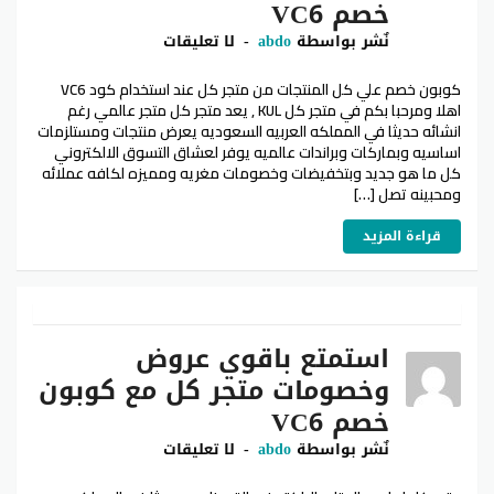
خصم VC6
نٌشر بواسطة
abdo
لا تعليقات
كوبون خصم علي كل المنتجات من متجر كل عند استخدام كود VC6
اهلا ومرحبا بكم في متجر كل KUL , يعد متجر كل متجر عالمي رغم
انشائه حديثا في المملكه العربيه السعوديه يعرض منتجات ومستلزمات
اساسيه وبماركات وبراندات عالميه يوفر لعشاق التسوق الالكتروني
كل ما هو جديد وبتخفيضات وخصومات مغريه ومميزه لكافه عملائه
ومحبينه تصل […]
قراءة المزيد
استمتع باقوي عروض
وخصومات متجر كل مع كوبون
خصم VC6
نٌشر بواسطة
abdo
لا تعليقات