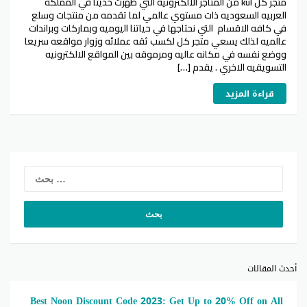
متجر كل kul من المتاجر الالكترونيه التي ظهرت حديثا في المملكه
العربيه السعوديه ذات مستوي عالمي لما تقدمه من منتجات وسلع
في كافه الاقسام التي نحتاجها في حياتنا اليوميه وبماركات وبراندات
عالميه لذلك يسعي متجر كل لكسب ثقه عملائه وزوار مواقعه سريعا
ووضع نفسه في مكانه عاليه ومرموقه بين المواقع الالكترونيه
التسويقيه الاخري . يقدم […]
قراءة المزيد
لبحث
عن:
أحدث المقالات
Best Noon Discount Code 2023: Get Up to 20% Off on All