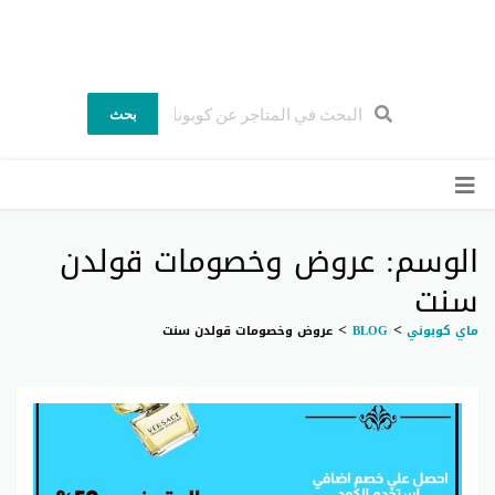
ماي كوبوني
كوبون خصم السعودية اكواد خصم حصرية وفعاله
بحث
ي
لى
وى
الوسم: عروض وخصومات قولدن
سنت
>
>
ماي كوبوني
BLOG
عروض وخصومات قولدن سنت