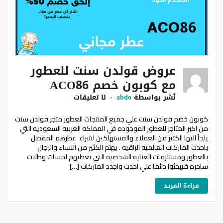
عروض قولدن سنت للعطور
مع كوبون خصم ACO86
نٌشر بواسطة
abdo
لا تعليقات
كوبون خصم قولدن سنت علي جميع المنتجات العطور متجر قولدن سنت
من اكبر المتاجر للعطور الموجوده في المملكه العربيه السعوديه التي
يلجأ اليها الكثير من العملاء والمستهلكين لشراء عطرهم المفضل
باحدث الماركات العالميه الراقيه . يهتم الكثير من النساء والرجال
بالعطور ومستلزمات العنايه الشخصيه التي تعطيهم لمسات وطلات
ساحره فيبحثوا دائما علي احدث واجدد الماركات […]
قراءة المزيد