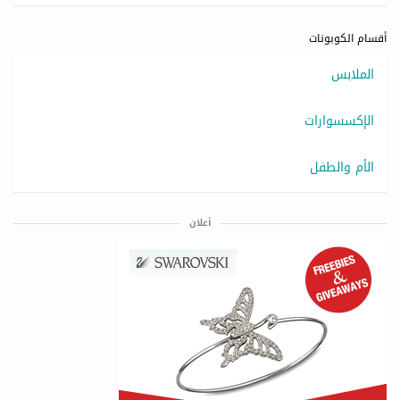
أقسام الكوبونات
الملابس
الإكسسوارات
الأم والطفل
أعلان