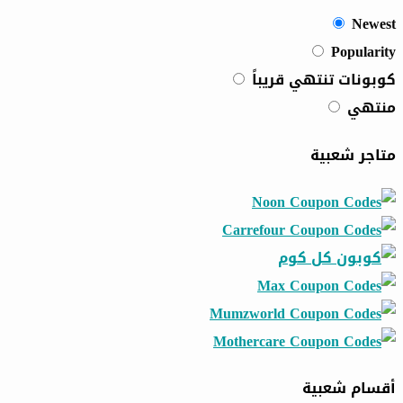
Newest
Popularity
كوبونات تنتهي قريباً
منتهي
متاجر شعبية
أقسام شعبية