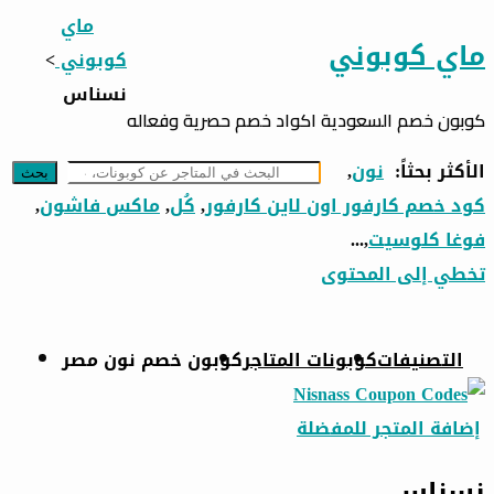
ماي
ماي كوبوني
كوبوني
>
نسناس
كوبون خصم السعودية اكواد خصم حصرية وفعاله
الأكثر بحثاً:
نون
,
بحث
كود خصم كارفور اون لاين كارفور
,
كُل
,
ماكس فاشون
,
فوغا كلوسيت
,...
تخطي إلى المحتوى
التصنيفات
كوبونات المتاجر
كوبون خصم نون مصر
إضافة المتجر للمفضلة
نسناس