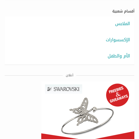
أقسام شعبية
الملابس
الإكسسوارات
الأم والطفل
أعلان