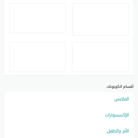
أقسام الكوبونات
الملابس
الإكسسوارات
الأم والطفل