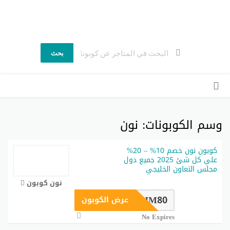
ماي كوبوني
كوبون خصم السعودية اكواد خصم حصرية وفعاله
بحث
ي
لى
وى
وسم الكوبونات:
نون
كوبون نون خصم 10% – 20%
علي كل شئ 2025 جميع دول
مجلس التعاون الخليجي
نون كوبون
JM80
عرض الكوبون
No Expires