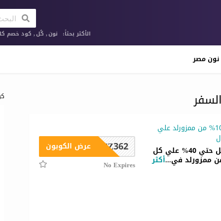
الأكثر بحثاً:
نون
,
كُل
,
كود خصم كار
نون مصر
لسفر
كو
كوبون خصم 10% من ممزورلد علي
ل
FZ362
عرض الكوبون
خصومات تصل حتي 40% علي كل
ن ممزورلد في
...
أكثر
No Expires