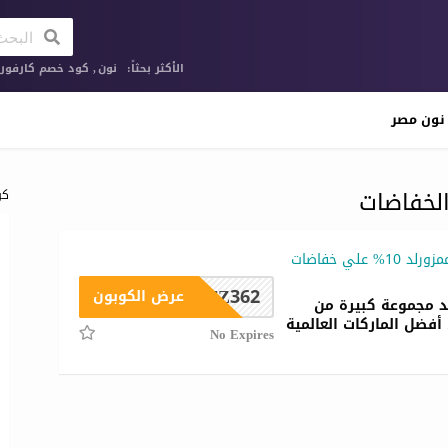
الأكثر بحثاً:
نون
,
كود خصم كارفور ا
نون مصر
لخفاضات
كو
كوبون خصم ممزورلد 10% علي خفاضات
FZ362
عرض الكوبون
د مجموعة كبيرة من
أفضل الماركات العالمية
No Expires