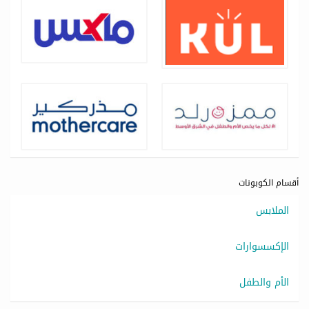
أقسام الكوبونات
الملابس
الإكسسوارات
الأم والطفل