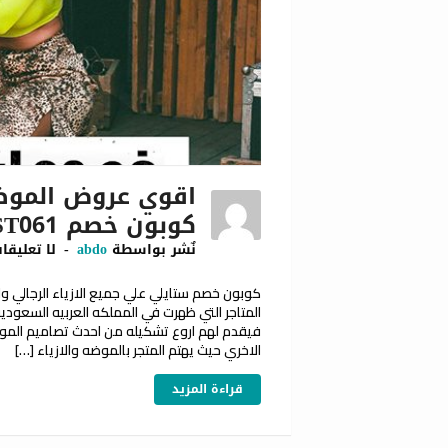
اقوي عروض الموضه
كوبون خصم ST061
نٌشر بواسطة
abdo
لا تعليقا
المتاجر التي ظهرت في المملكه العربيه السعوديه
فيقدم لهم اروع تشكيله من احدث تصاميم الموضه 
الاخري حيث يهتم المتجر بالموضه والازياء […]
قراءة المزيد