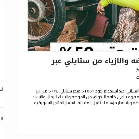
 والازياء من ستايلي عبر
ت
أح
كوبون خصم ستايلي علي جميع الازياء الرجالي والنسائي عند استخدام كود ST061 متجر ستايلي STYLI من ابرز
 فهو يراعي كافه الاذواق من الموضه والازياء للرجال والنساء
وباسعار مزهله لا تقبل المقارنه باسعار المتاجر التسويقيه
ال