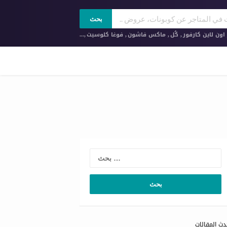
بحث
ون لاين كارفور
,
كُل
,
ماكس فاشون
,
فوغا كلوسيت
,...
ث
دث المقالات