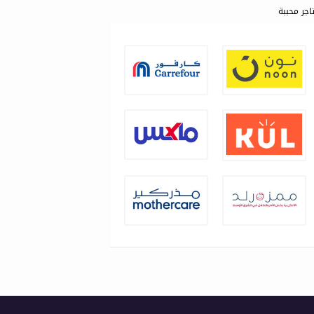
اجر محببة