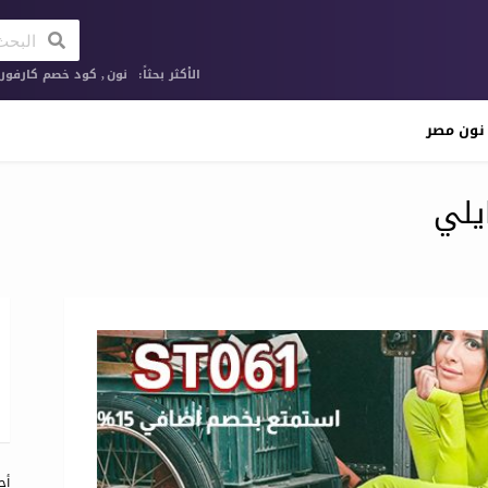
الأكثر بحثاً:
نون
,
كود خصم كارفور ا
نون مصر
يلي
البح
عن:
أح